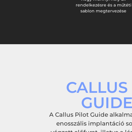
rendelkezésre és a műtéti
sablon megtervezése
CALLUS 
GUIDE
A Callus Pilot Guide alkalm
enosszális implantáció s