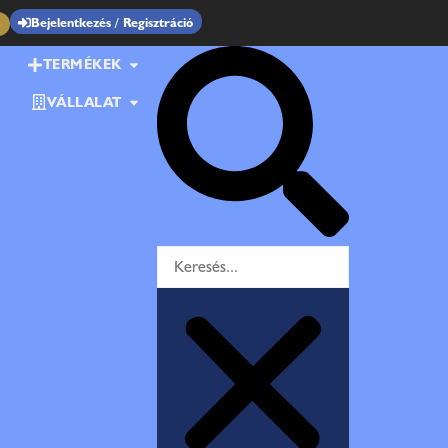
Bejelentkezés / Regisztráció
TERMÉKEK
VÁLLALAT