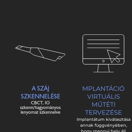
A SZÁJ
MPLANTÁCIÓ
SZKENNELÉSE
VIRTUÁLIS
CBCT, IO
MŰTÉTI
szkenn/hagyományos
TERVEZÉSE
lenyomat szkennelve
Implantátum kiválasztása
annak függvényében,
hogy mennyi hely áll