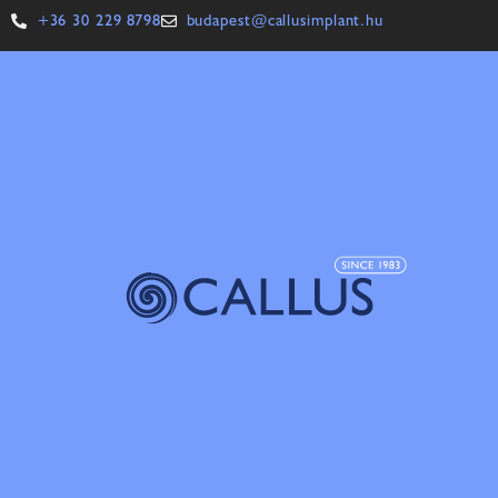
+36 30 229 8798
budapest@callusimplant.hu