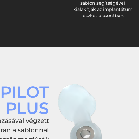
sablon segítségével
kialakítják az implantátum
fészkét a csontban.
PILOT
 PLUS
azásával végzett
orán a sablonnal