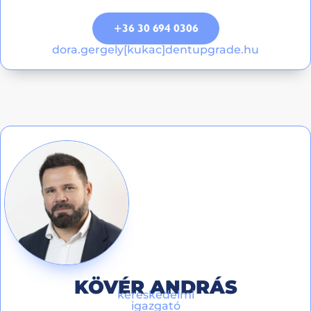
+36 30 694 0306
dora.gergely[kukac]dentupgrade.hu
KÖVÉR ANDRÁS
kereskedelmi
igazgató