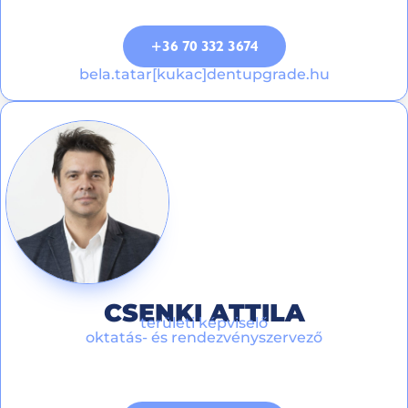
+36 70 332 3674
bela.tatar[kukac]dentupgrade.hu
CSENKI ATTILA
területi képviselő
oktatás- és rendezvényszervező