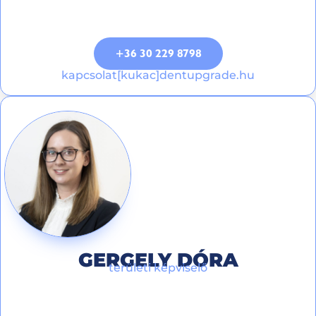
+36 30 229 8798
kapcsolat[kukac]dentupgrade.hu
GERGELY DÓRA
területi képviselő