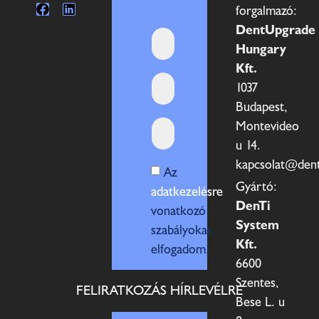
forgalmazó:
DentUpgrade
Hungary
Kft.
1037
Budapest,
Montevideo
u 14.
kapcsolat@den
Az
Gyártó:
adatkezelésre
DenTi
vonatkozó
System
szabályokat
Kft.
elfogadom.
6600
Szentes,
FELIRATKOZÁS HÍRLEVÉLRE
Bese L. u