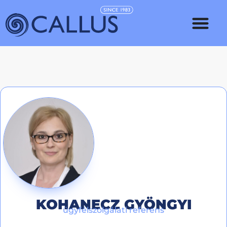
KOHANECZ GYÖNGYI
ügyfélszolgálati referens