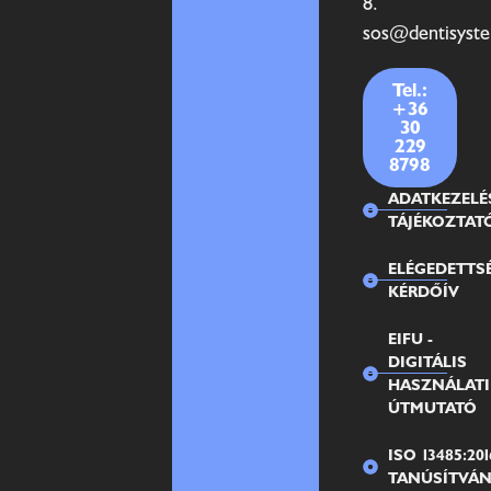
8.
sos@dentisyst
Tel.:
+36
30
229
8798
ADATKEZELÉ
TÁJÉKOZTAT
ELÉGEDETTS
KÉRDŐÍV
EIFU -
DIGITÁLIS
HASZNÁLATI
ÚTMUTATÓ
ISO 13485:201
TANÚSÍTVÁ