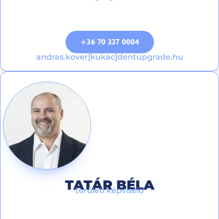
+36 70 337 0004
andras.kover[kukac]dentupgrade.hu
TATÁR BÉLA
területi képviselő