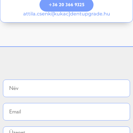
+36 20 366 9325
attila.csenki[kukac]dentupgrade.hu