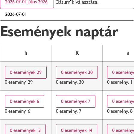
Dátum kiválasztása.
2026-07-01
július 2026
Események naptár
h
K
s
0 események
29
0 események
30
0 esemén
0 esemény,
29
0 esemény,
30
0 esemény,
1
0 események
6
0 események
7
0 esemén
0 esemény,
6
0 esemény,
7
0 esemény,
8
0 események
13
0 események
14
0 esemén