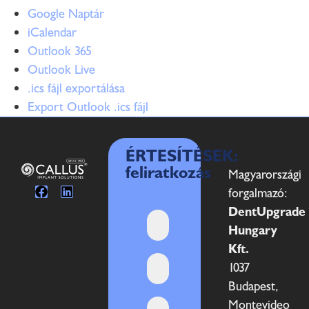
Google Naptár
iCalendar
Outlook 365
Outlook Live
.ics fájl exportálása
Export Outlook .ics fájl
ÉRTESÍTÉSEK:
feliratkozás
Magyarországi
forgalmazó:
DentUpgrade
Hungary
Kft.
1037
Budapest,
Montevideo