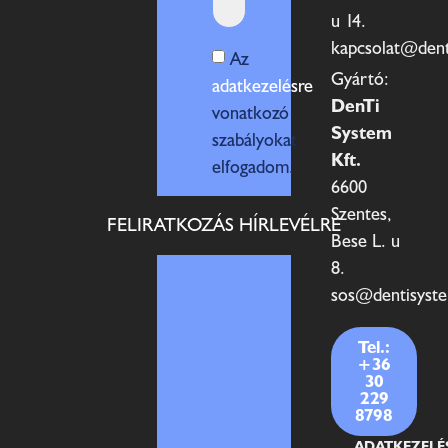
u 14.
kapcsolat@den
Az
Gyártó:
adatkezelésre
DenTi
vonatkozó
System
szabályokat
Kft.
elfogadom.
6600
Szentes,
FELIRATKOZÁS HÍRLEVÉLRE
Bese L. u
8.
sos@dentisyst
Tel.:
+36
30
229
8798
ADATKEZELÉ