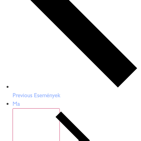
Previous
Események
Ma