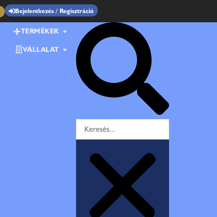
Bejelentkezés / Regisztráció
TERMÉKEK
VÁLLALAT