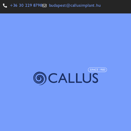
+36 30 229 8798
budapest@callusimplant.hu