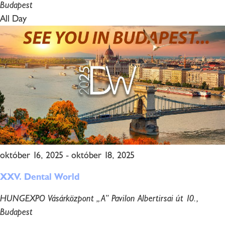
Budapest
All Day
október 16, 2025
-
október 18, 2025
XXV. Dental World
HUNGEXPO Vásárközpont „A” Pavilon
Albertirsai út 10.,
Budapest