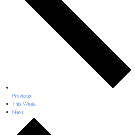
Previous
This Week
Next