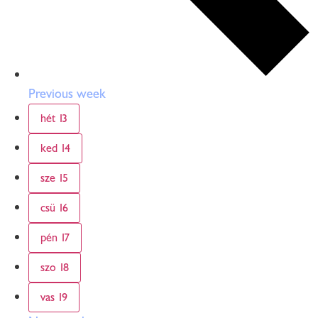
Previous week
hét
13
ked
14
sze
15
csü
16
pén
17
szo
18
vas
19