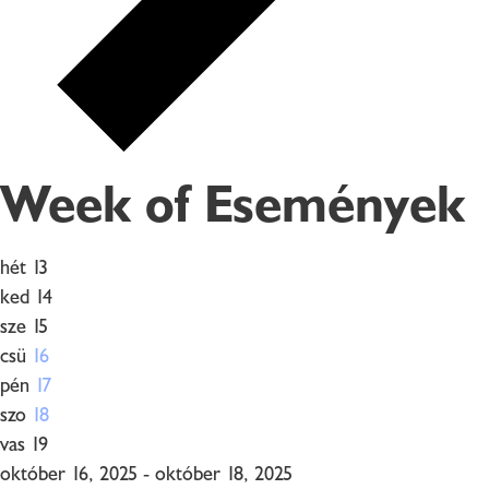
Week of Események
hét
13
ked
14
sze
15
csü
16
pén
17
szo
18
vas
19
október 16, 2025 - október 18, 2025