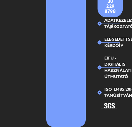
30
229
8798
ADATKEZELÉ
TÁJÉKOZTAT
ELÉGEDETTS
KÉRDŐÍV
EIFU -
DIGITÁLIS
HASZNÁLATI
ÚTMUTATÓ
ISO 13485:201
TANÚSÍTVÁ