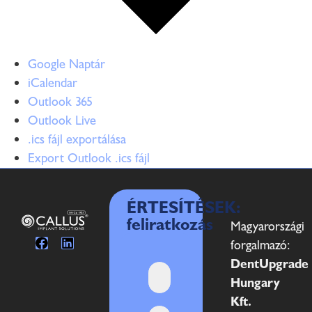
Google Naptár
iCalendar
Outlook 365
Outlook Live
.ics fájl exportálása
Export Outlook .ics fájl
ÉRTESÍTÉSEK:
feliratkozás
Magyarországi
forgalmazó:
DentUpgrade
Hungary
Kft.