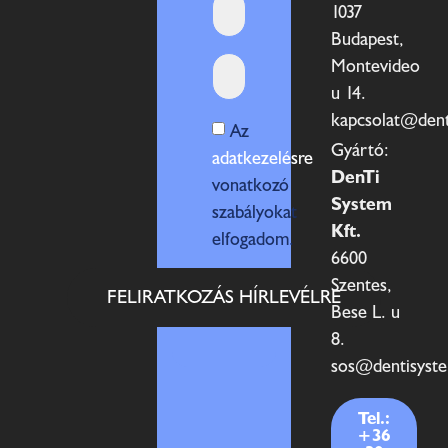
1037
Budapest,
Montevideo
u 14.
kapcsolat@den
Az
Gyártó:
adatkezelésre
DenTi
vonatkozó
System
szabályokat
Kft.
elfogadom.
6600
Szentes,
FELIRATKOZÁS HÍRLEVÉLRE
Bese L. u
8.
sos@dentisyst
Tel.:
+36