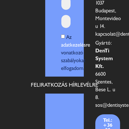
1037
Budapest,
Montevideo
u 14.
kapcsolat@den
Az
Gyártó:
adatkezelésre
DenTi
vonatkozó
System
szabályokat
Kft.
elfogadom.
6600
Szentes,
FELIRATKOZÁS HÍRLEVÉLRE
Bese L. u
8.
sos@dentisyst
Tel.:
+36