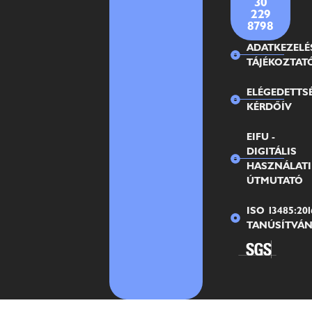
30
229
8798
ADATKEZELÉ
TÁJÉKOZTAT
ELÉGEDETTS
KÉRDŐÍV
EIFU -
DIGITÁLIS
HASZNÁLATI
ÚTMUTATÓ
ISO 13485:201
TANÚSÍTVÁ