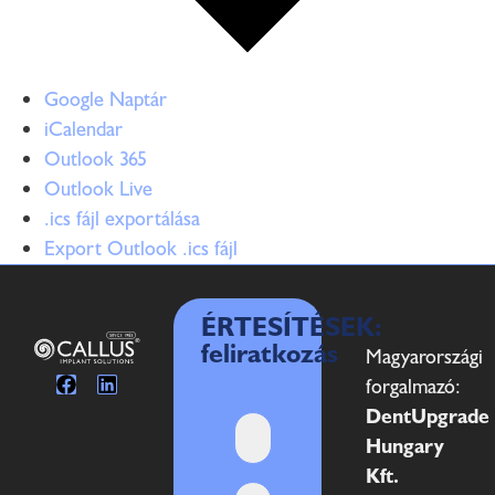
Google Naptár
iCalendar
Outlook 365
Outlook Live
.ics fájl exportálása
Export Outlook .ics fájl
ÉRTESÍTÉSEK:
feliratkozás
Magyarországi
forgalmazó:
DentUpgrade
Hungary
Kft.