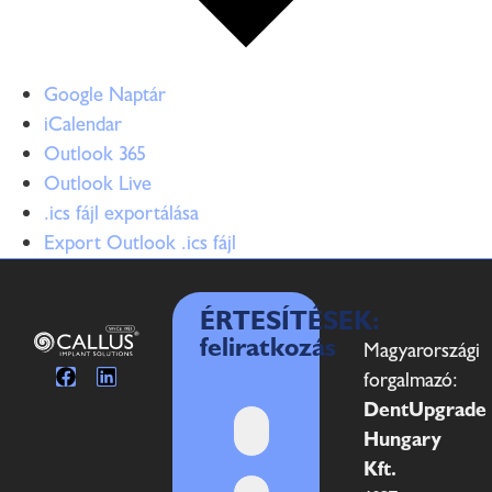
Google Naptár
iCalendar
Outlook 365
Outlook Live
.ics fájl exportálása
Export Outlook .ics fájl
ÉRTESÍTÉSEK:
feliratkozás
Magyarországi
forgalmazó:
DentUpgrade
Hungary
Kft.