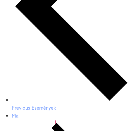
Previous
Események
Ma