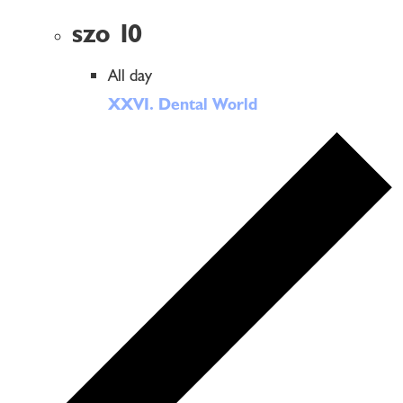
szo
10
All day
XXVI. Dental World