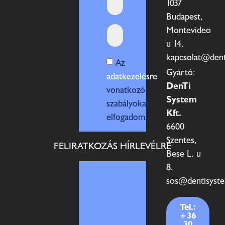
1037
Budapest,
Montevideo
u 14.
kapcsolat@den
Az
Gyártó:
adatkezelésre
DenTi
vonatkozó
System
szabályokat
Kft.
elfogadom.
6600
Szentes,
FELIRATKOZÁS HÍRLEVÉLRE
Bese L. u
8.
sos@dentisyst
Tel.:
+36
30