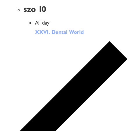
szo
10
All day
XXVI. Dental World