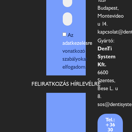
Budapest,
Montevideo
u 14.
kapcsolat@den
Az
Gyártó:
adatkezelésre
DenTi
vonatkozó
System
szabályokat
Kft.
elfogadom.
6600
Szentes,
FELIRATKOZÁS HÍRLEVÉLRE
Bese L. u
8.
sos@dentisyst
Tel.:
+36
30