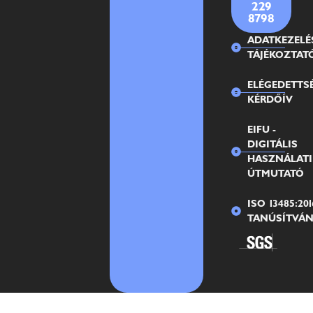
229
8798
ADATKEZELÉ
TÁJÉKOZTAT
ELÉGEDETTS
KÉRDŐÍV
EIFU -
DIGITÁLIS
HASZNÁLATI
ÚTMUTATÓ
ISO 13485:201
TANÚSÍTVÁ