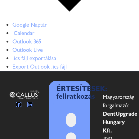
Google Naptár
iCalendar
Outlook 365
Outlook Live
.ics fájl exportálása
Export Outlook .ics fájl
ÉRTESÍTÉSEK:
feliratkozás
Magyarországi
forgalmazó:
DentUpgrade
Hungary
Kft.
1037