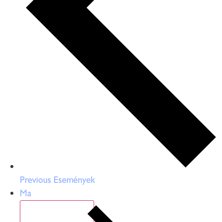
Previous
Események
Ma