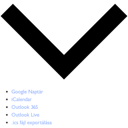
Google Naptár
iCalendar
Outlook 365
Outlook Live
.ics fájl exportálása