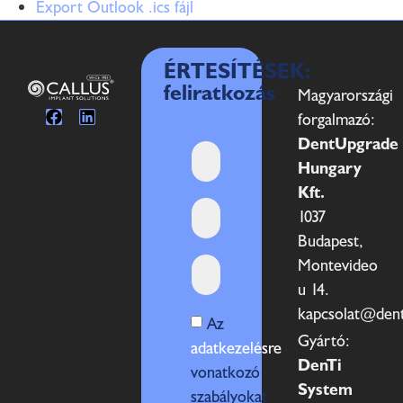
Export Outlook .ics fájl
ÉRTESÍTÉSEK:
feliratkozás
Magyarországi
forgalmazó:
DentUpgrade
Hungary
Kft.
1037
Budapest,
Montevideo
u 14.
kapcsolat@den
Az
Gyártó:
adatkezelésre
DenTi
vonatkozó
System
szabályokat