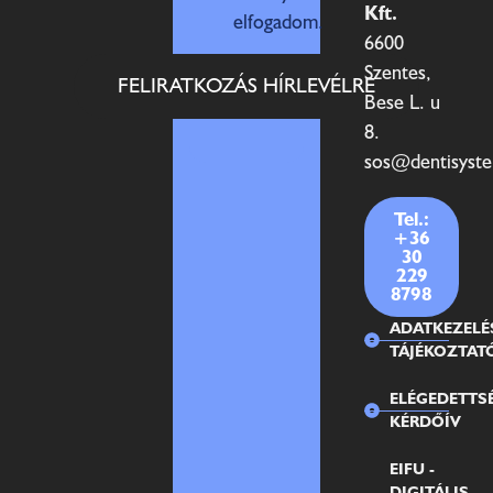
Kft.
elfogadom.
6600
Szentes,
FELIRATKOZÁS HÍRLEVÉLRE
Bese L. u
8.
sos@dentisyst
Tel.:
+36
30
229
8798
ADATKEZELÉ
TÁJÉKOZTAT
ELÉGEDETTS
KÉRDŐÍV
EIFU -
DIGITÁLIS