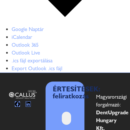
Google Naptár
iCalendar
Outlook 365
Outlook Live
.ics fájl exportálása
Export Outlook .ics fájl
ÉRTESÍTÉSEK:
feliratkozás
Magyarországi
forgalmazó:
DentUpgrade
Hungary
Kft.