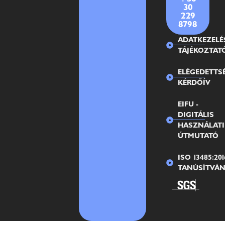
30
229
8798
ADATKEZELÉ
TÁJÉKOZTAT
ELÉGEDETTS
KÉRDŐÍV
EIFU -
DIGITÁLIS
HASZNÁLATI
ÚTMUTATÓ
ISO 13485:201
TANÚSÍTVÁ