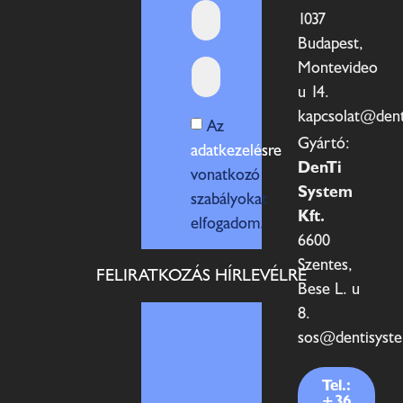
1037
Budapest,
Montevideo
u 14.
kapcsolat@den
Az
Gyártó:
adatkezelésre
DenTi
vonatkozó
System
szabályokat
Kft.
elfogadom.
6600
Szentes,
FELIRATKOZÁS HÍRLEVÉLRE
Bese L. u
8.
sos@dentisyst
Tel.:
+36